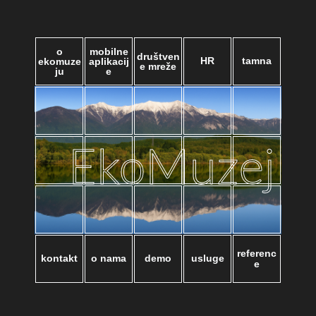
o
mobilne
društven
HR
tamna
ekomuze
aplikacij
e mreže
ju
e
EkoMuzej
referenc
kontakt
o nama
demo
usluge
e