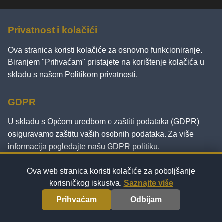
Privatnost i kolačići
Ova stranica koristi kolačiće za osnovno funkcioniranje.
Biranjem "Prihvaćam" pristajete na korištenje kolačića u
skladu s našom
Politikom privatnosti
.
GDPR
U skladu s Općom uredbom o zaštiti podataka (GDPR)
osiguravamo zaštitu vaših osobnih podataka. Za više
informacija pogledajte našu
GDPR politiku
.
Ova web stranica koristi kolačiće za poboljšanje
korisničkog iskustva.
Saznajte više
© 2026 EkoMuzej - neka prava pridržana.
Prihvaćam
Odbijam